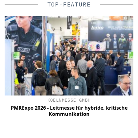
TOP-FEATURE
KOELNMESSE GMBH
WEHRHAN-T
26 - Leitmesse für hybride, kritische
Perimetersiche
Kommunikation
Testgel
Angrif