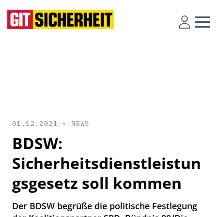
01.12.2021 •
NEWS
BDSW:
Sicherheitsdienstleistun
gsgesetz soll kommen
Der BDSW begrüße die politische Festlegung