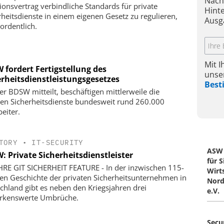
Nach
tionsvertrag verbindliche Standards für private
Hint
rheitsdienste in einem eigenen Gesetz zu regulieren,
Ausg
ordentlich.
Mit 
 fordert Fertigstellung des
unse
erheitsdienstleistungsgesetzes
Bes
er BDSW mitteilt, beschäftigen mittlerweile die
ten Sicherheitsdienste bundesweit rund 260.000
eiter.
TORY
•
IT-SECURITY
ASW 
: Private Sicherheitsdienstleister
für S
HRE GIT SICHERHEIT FEATURE - In der inzwischen 115-
Wirt
gen Geschichte der privaten Sicherheitsunternehmen in
Nord
chland gibt es neben den Kriegsjahren drei
e.V.
rkenswerte Umbrüche.
Secu