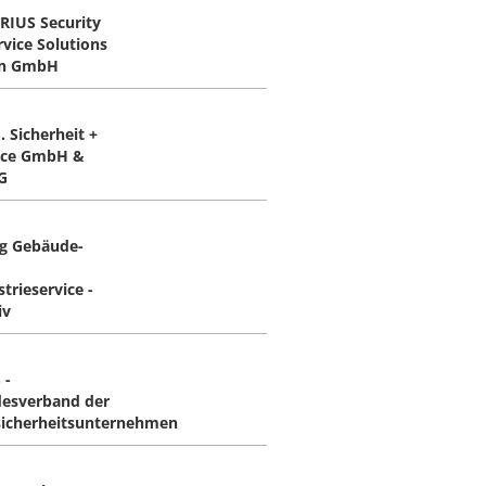
RIUS Security
rvice Solutions
in GmbH
. Sicherheit +
ice GmbH &
G
g Gebäude-
trieservice -
iv
 -
esverband der
sicherheitsunternehmen