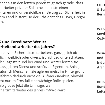
cher als in den letzten Jahren zeigt sich gerade, dass
CIBO
itarbeiter privater Sicherheitsdienste einen
& Se
ntaren und unverzichtbaren Beitrag zur Sicherheit in
Berl
em Land leisten“, so der Präsident des BDSW, Gregor
rt.
W.I.S
Serv
Co.K
 und Coredinate: Wer ist
erheitsmitarbeiter des Jahres?
rbeit von Sicherheitsmitarbeitern, ganz gleich ob
Wisa
ich, weiblich oder divers, ist nicht zu unterschätzen.
und
der Tageszeit und bei Wind und Wetter leisten sie
Indus
lässig ihren Dienst und schützen Eigentum, Anlagen -
Arch
atürlich Menschen. Sie agieren meist im Hintergrund
rfahren dadurch nicht viel Aufmerksamkeit, obwohl
cht nur im Ernstfall eine wichtige Rolle spielen.
BDLS
lb gibt es jetzt die Umfrage, wer
Bund
rheitsmitarbeiter des Jahres (m/w/d) wird.
Luft