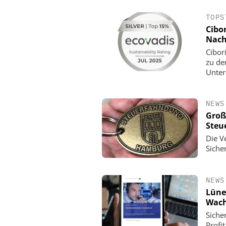
TOPS
Cibo
Nach
Cibor
zu de
Unter
NEWS
Groß
Steu
Die V
ASSA ABLOY SICHERHEI
Siche
GMBH
KRITIS-Dachgesetz in Kr
zählt die Umset
NEWS
Lüne
Wach
Siche
Profi