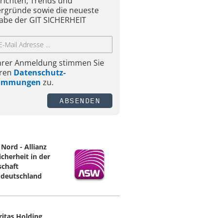
richten, Trends und
ergründe sowie die neueste
abe der GIT SICHERHEIT
Ihrer Anmeldung stimmen Sie
ren
Datenschutz-
timmungen
zu.
ABSENDEN
Nord - Allianz
icherheit in der
schaft
deutschland
ritas Holding