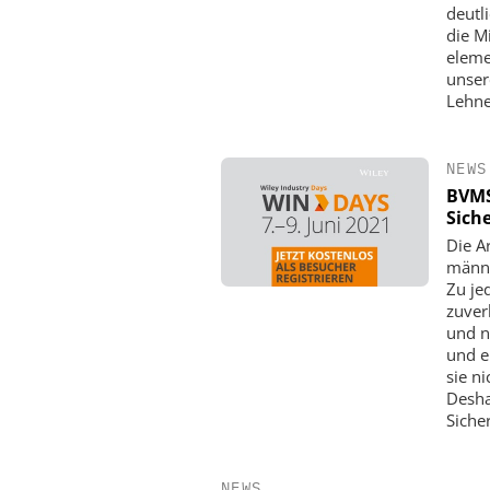
deutli
die M
eleme
unser
Lehne
NEWS
BVMS
Sich
Die A
männl
Zu je
zuver
und n
und e
sie ni
Desha
Siche
NEWS