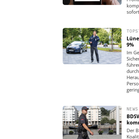
kompl
sofor
TOPS
Lüne
9%
Im Ge
Siche
führe
durch
Herau
Perso
gerin
NEWS
BDSW
kom
Der B
Koali