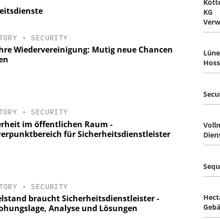
Kött
eitsdienste
KG
Verw
TORY
•
SECURITY
ahre Wiedervereinigung: Mutig neue Chancen
Lün
en
Hoss
Secu
TORY
•
SECURITY
erheit im öffentlichen Raum -
Voll
erpunktbereich für Sicherheitsdienstleister
Dien
Sequ
TORY
•
SECURITY
Hect
lstand braucht ­Sicherheitsdienstleister -
Gebä
ohungslage, Analyse und Lösungen