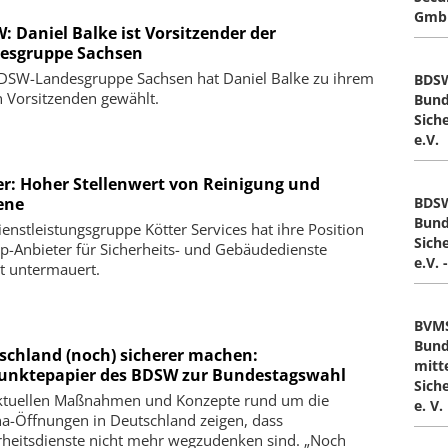
Gmb
: Daniel Balke ist Vorsitzender der
esgruppe Sachsen
DSW-Landesgruppe Sachsen hat Daniel Balke zu ihrem
BDS
 Vorsitzenden gewählt.
Bund
Sich
e.V.
er: Hoher Stellenwert von Reinigung und
BDS
ene
Bund
ienstleistungsgruppe Kötter Services hat ihre Position
Sich
op-Anbieter für Sicherheits- und Gebäudedienste
e.V. 
t untermauert.
BVM
Bund
schland (noch) sicherer machen:
mitt
unktepapier des BDSW zur Bundestagswahl
Sich
ktuellen Maßnahmen und Konzepte rund um die
e. V.
a-Öffnungen in Deutschland zeigen, dass
rheitsdienste nicht mehr wegzudenken sind. „Noch