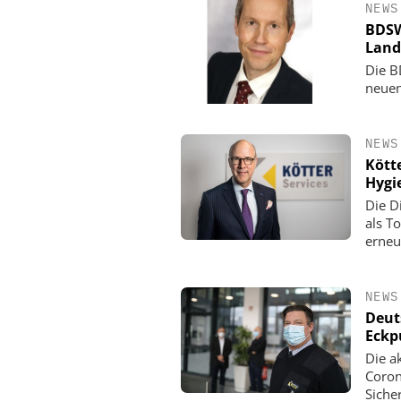
NEWS
BDSW
Land
Die B
neuen
NEWS
Kött
Hygi
Die D
als T
erneu
NEWS
Deut
Eckp
Die a
Coron
Siche