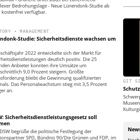
exer Bedrohungslage - Neue Lünendonk-Studie ab
t kostenfrei verfügbar.
TORY
•
MANAGEMENT
ndonk-Studie: Sicherheitsdienste wachsen um
schäftsjahr 2022 entwickelte sich der Markt für
rheitsdienstleistungen deutlich positiv. Die 25
nden Anbieter konnten ihre Umsätze um
schnittlich 9,0 Prozent steigern. Größte
sforderung bleibt die Gewinnung qualifizierten
GIT S
nals. Das Personalwachstum stieg mit 3,5 Prozent
Schutz
ger an.
Schwer
Museen,
Kulturg
: Sicherheitsdienstleistungsgesetz soll
men
News
DSW begrüße die politische Festlegung der
tionspartner SPD, Bündnis 90/Die Grünen und FDP, im