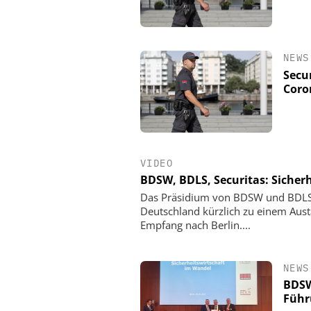
NEWS
Secu
Coro
VIDEO
BDSW, BDLS, Securitas: Sicher
Das Präsidium von BDSW und BDLS 
Deutschland kürzlich zu einem Aus
Empfang nach Berlin....
NEWS
BDSW
Führ