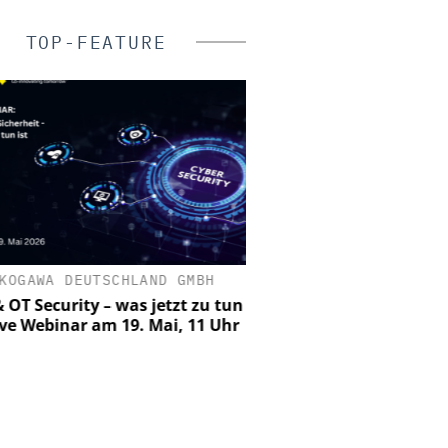
TOP-FEATURE
KOGAWA DEUTSCHLAND GMBH
EUCHNER GMBH + C
 OT Security – was jetzt zu tun
Euchner mit IO-Link-Saf
Live Webinar am 19. Mai, 11 Uhr
auf der Hannover Messe:
20 Meter im Fo