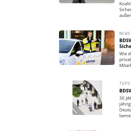
Koali
Siche
außer
NEWS
BDSW
Sich
Wie d
priva
Mitarb
TOPS
BDSW
30 JA
jähri
Deuts
beme