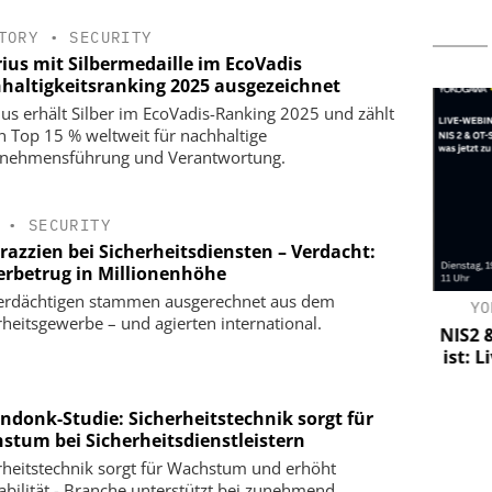
TORY
•
SECURITY
rius mit Silbermedaille im EcoVadis
haltigkeitsranking 2025 ausgezeichnet
ius erhält Silber im EcoVadis-Ranking 2025 und zählt
n Top 15 % weltweit für nachhaltige
nehmensführung und Verantwortung.
•
SECURITY
razzien bei Sicherheitsdiensten – Verdacht:
erbetrug in Millionenhöhe
erdächtigen stammen ausgerechnet aus dem
TSTECHNIK
KLÜH SERVICE MANAGEMENT GMBH
YO
rheitsgewerbe – und agierten international.
Interview mit Klüh Security-
NIS2 &
Geschäftsführer Sven Horstmann
ist: 
aft: Jetzt
über integrierte
zung
Alarmempfangsstelle (AES) und
ndonk-Studie: Sicherheitstechnik sorgt für
Notruf- und Serviceleitstelle (NSL)
stum bei Sicherheitsdienstleistern
rheitstechnik sorgt für Wachstum und erhöht
tabilität - Branche unterstützt bei zunehmend