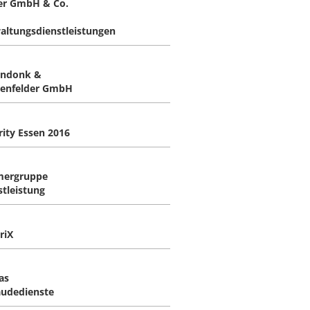
er GmbH & Co.
altungsdienstleistungen
endonk &
enfelder GmbH
rity Essen 2016
mergruppe
stleistung
riX
as
udedienste