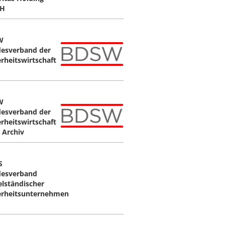
H
W
esverband der
erheitswirtschaft
W
esverband der
erheitswirtschaft
- Archiv
S
esverband
elständischer
erheitsunternehmen