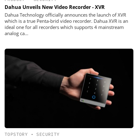
Dahua Unveils New Video Recorder - XVR
Dahua Technology officially announces the launch of XVR
which is a true Penta-brid video recorder. Dahua XVR is an
ideal one for all recorders which supports 4 mainstream
analog ca...
TOPSTORY
•
SECURITY