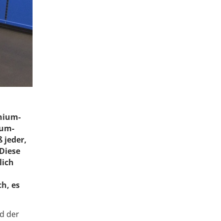
thium-
ium-
 jeder,
 Diese
lich
h, es
nd der