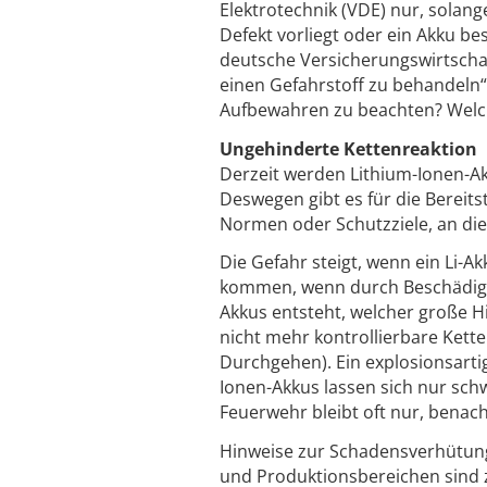
Elektrotechnik (VDE) nur, solan
Defekt vorliegt oder ein Akku bes
deutsche Versicherungswirtschaf
einen Gefahrstoff zu behandeln“
Aufbewahren zu beachten? Welch
Ungehinderte Kettenreaktion
Derzeit werden Lithium-Ionen-Ak
Deswegen gibt es für die Bereits
Normen oder Schutzziele, an die e
Die Gefahr steigt, wenn ein Li-A
kommen, wenn durch Beschädigun
Akkus entsteht, welcher große Hi
nicht mehr kontrollierbare Kett
Durchgehen). Ein explosionsarti
Ionen-Akkus lassen sich nur sch
Feuerwehr bleibt oft nur, benac
Hinweise zur Schadensverhütung 
und Produktionsbereichen sind z.