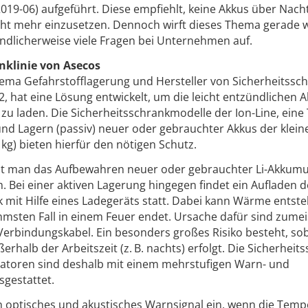
19-06) aufgeführt. Diese empfiehlt, keine Akkus über Nach
cht mehr einzusetzen. Dennoch wirft dieses Thema gerade
ändlicherweise viele Fragen bei Unternehmen auf.
nk­linie von Asecos
ema Gefahrstofflagerung und Hersteller von Sicherheitssc
, hat eine Lösung entwickelt, um die leicht entzündlichen 
 zu laden. Die Sicherheitsschrankmodelle der Ion-Line, eine
und Lagern (passiv) neuer oder gebrauchter Akkus der klei
 kg) bieten hierfür den nötigen Schutz.
ht man das Aufbewahren neuer oder gebrauchter Li-Akkumu
 Bei einer aktiven Lagerung hingegen findet ein Aufladen d
 mit Hilfe eines Ladegeräts statt. Dabei kann Wärme entste
mmsten Fall in einem Feuer endet. Ursache dafür sind zumei
Verbindungskabel. Ein besonders großes Risiko besteht, so
rhalb der Arbeitszeit (z. B. nachts) erfolgt. Die Sicherheit
atoren sind deshalb mit einem mehrstufigen Warn- und
gestattet.
ein optisches und akustisches Warnsignal ein, wenn die Tem