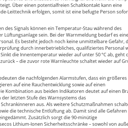
eigt. Über einen potentialfreien Schaltkontakt kann eine
e-Leittechnik erfolgen, somit ist eine befugte Person sofor
en des Signals können ein Temperatur-Stau während des
er Lüftungsanlage sein. Bei der Warnmeldung bedarf es ein
ersonal. Es besteht jedoch noch keine unmittelbare Gefahr, 
prüfung durch innerbetriebliches, qualifiziertes Personal 
inkt die Innentemperatur wieder auf unter 50 °C ab, geht 
zurück – die zuvor rote Warnleuchte schaltet wieder auf Gr
deuten die nachfolgenden Alarmstufen, dass ein größeres
gieren auf eine Rauchentwicklung sowie auf einen
ie Kombination aus beiden Indikatoren deutet auf einen B
in der letzten Stufe des Warnsystems das
Schrankinneren aus. Als weitere Schutzmaßnahmen schalt
sowie die technische Entlüftung ab. Damit sind alle Gefahren
ingedämmt. Zusätzlich sorgt die 90-minütige
Asecos Lithium-Ionen Sicherheitsschränke – sowohl von auß