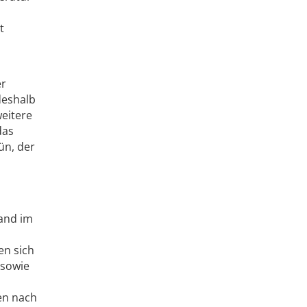
t
er
deshalb
weitere
das
ün, der
rand im
en sich
 sowie
en nach