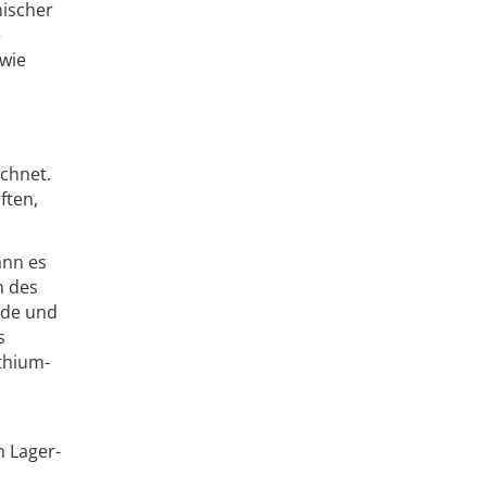
nischer
e
 wie
ichnet.
ften,
ann es
n des
ende und
s
thium-
n Lager-