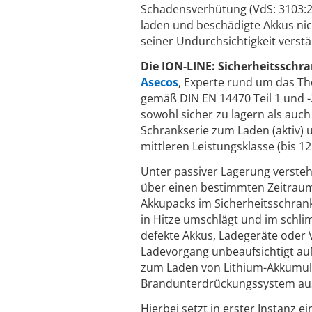
Schadensverhütung (VdS: 3103:20
laden und beschädigte Akkus ni
seiner Undurchsichtigkeit verst
Die ION-LINE: Sicherheitsschra
Asecos
, Experte rund um das Th
gemäß DIN EN 14470 Teil 1 und -2
sowohl sicher zu lagern als auch
Schrankserie zum Laden (aktiv) 
mittleren Leistungsklasse (bis 12
Unter passiver Lagerung verste
über einen bestimmten Zeitraum.
Akkupacks im Sicherheitsschrank
in Hitze umschlägt und im schli
defekte Akkus, Ladegeräte oder 
Ladevorgang unbeaufsichtigt auße
zum Laden von Lithium-Akkumul
Brandunterdrückungssystem aus
Hierbei setzt in erster Instanz 