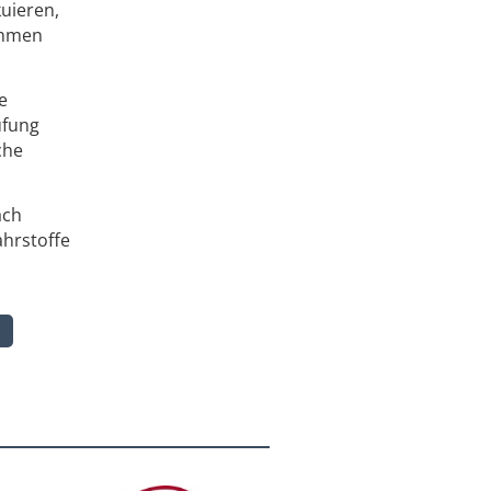
kuieren,
ahmen
e
üfung
che
ach
ahrstoffe