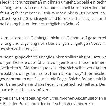
ge jeder ordnungsgemäß mit ihnen umgeht. Sobald ein tech
chädigt wird, kann die Situation schnell kritisch werden. Di
t (GDV) fordert daher, Lithium-Ionen-Akkus „grundsätzlich
. Doch welche Grundregeln sind für das sichere Lagern und
e Lösung bietet den bestmöglichen Schutz?
kumulatoren als Gefahrgut, nicht als Gefahrstoff gekennze
tellung und Lagerung noch keine allgemeingültigen Vorschri
s sich zu halten gilt.
kku seine gespeicherte Energie unkontrolliert abgibt. Dazu k
gen, Defekte oder Überhitzung ein Kurzschluss im Inner
tze freisetzt. Die Konsequenz ist eine sich selbst verstärk
enreaktion, der gefürchtete „Thermal Runaway“ (thermische
ges Abbrennen des Akkus ist die Folge. Solche Brände mit Li
wer beherrschen und das Feuer breitet sich schnell aus. Der
hbarte Bereiche zu schützen.
bei der Bereitstellung von Lithium-Ionen-Akkumulatoren i
 B. in der Publikation der deutschen Versicherer zur