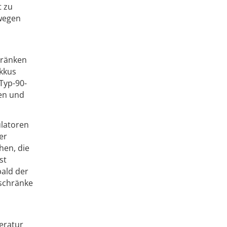
t zu
 wegen
hränken
Akkus
 Typ-90-
nen und
latoren
er
hen, die
st
bald der
sschränke
peratur