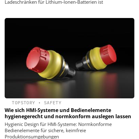
Ladeschränken für Lithium‑Ionen‑Batterien ist
TOPSTORY
•
SAFETY
Wie sich HMI-Systeme und Bedienelemente
hygienegerecht und normkonform auslegen lassen
Hygienic Design für HMI-Systeme: Normkonforme
Bedienelemente für sichere, keimfreie
Produktionsumgebungen