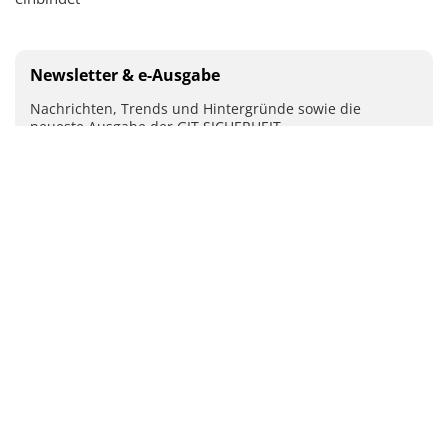
Newsletter & e-Ausgabe
Nachrichten, Trends und Hintergründe sowie die
neueste Ausgabe der GIT SICHERHEIT
Mit Ihrer Anmeldung stimmen Sie unseren
Datenschutz-
Bestimmungen
zu.
ABSENDEN