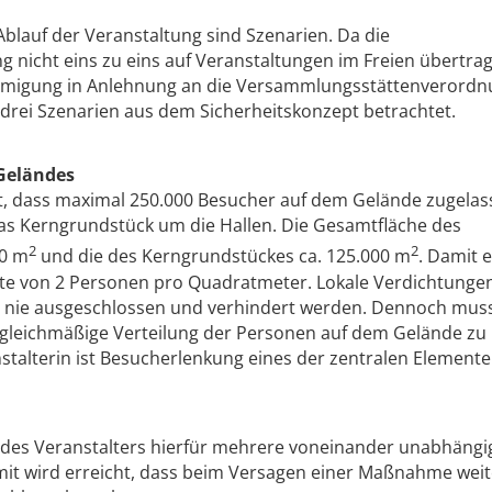
Ablauf der Veranstaltung sind Szenarien. Da die
nicht eins zu eins auf Veranstaltungen im Freien übertra
ehmigung in Anlehnung an die Versammlungsstättenverord
drei Szenarien aus dem Sicherheitskonzept betrachtet.
Geländes
t, dass maximal 250.000 Besucher auf dem Gelände zugelas
as Kerngrundstück um die Hallen. Die Gesamtfläche des
2
2
00 m
und die des Kerngrundstückes ca. 125.000 m
. Damit e
hte von 2 Personen pro Quadratmeter. Lokale Verdichtungen 
 nie ausgeschlossen und verhindert werden. Dennoch muss
 gleichmäßige Verteilung der Personen auf dem Gelände zu
nstalterin ist Besucherlenkung eines der zentralen Elemente
z des Veranstalters hierfür mehrere voneinander unabhängi
t wird erreicht, dass beim Versagen einer Maßnahme weit