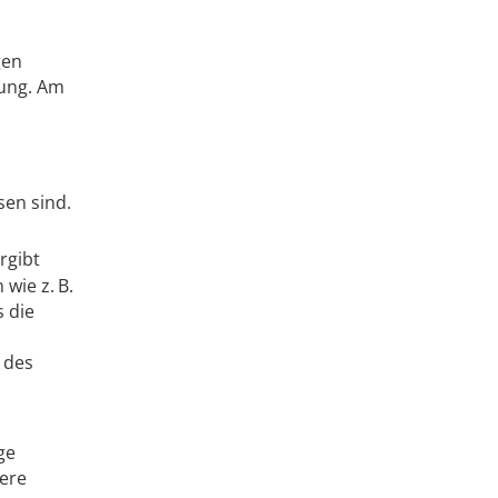
gen
nung. Am
sen sind.
rgibt
wie z. B.
 die
 des
ge
ere