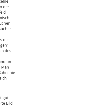
zelne
n der
feld
amisch
sucher
esucher
s die
igen"
en des
 und um
. Man
Bahnlinie
eich
t gut
ite Bild