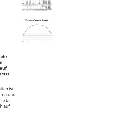
mehr
en
 auf
setzt
ten ist
ften und
se bei
h auf.