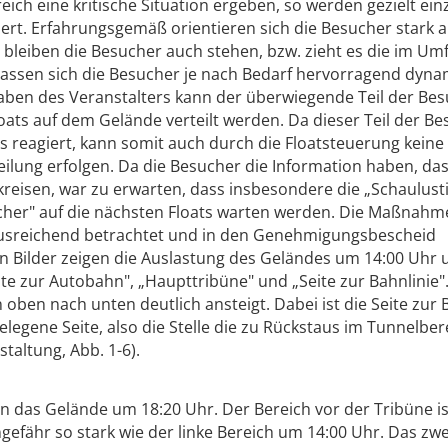
eich eine kritische Situation ergeben, so werden gezielt ein
rt. Erfahrungsgemäß orientieren sich die Besucher stark a
 bleiben die Besucher auch stehen, bzw. zieht es die im Um
 lassen sich die Besucher je nach Bedarf hervorragend dyn
aben des Veranstalters kann der überwiegende Teil der Be
oats auf dem Gelände verteilt werden. Da dieser Teil der B
s reagiert, kann somit auch durch die Floatsteuerung keine
ilung erfolgen. Da die Besucher die Information haben, das
kreisen, war zu erwarten, dass insbesondere die „Schaulust
ucher" auf die nächsten Floats warten werden. Die Maßnahm
ausreichend betrachtet und in den Genehmigungsbescheid
Bilder zeigen die Auslastung des Geländes um 14:00 Uhr
ite zur Autobahn", „Haupttribüne" und „Seite zur Bahnlinie"
 oben nach unten deutlich ansteigt. Dabei ist die Seite zur 
egene Seite, also die Stelle die zu Rückstaus im Tunnelber
staltung, Abb. 1-6).
n das Gelände um 18:20 Uhr. Der Bereich vor der Tribüne is
ngefähr so stark wie der linke Bereich um 14:00 Uhr. Das zwe