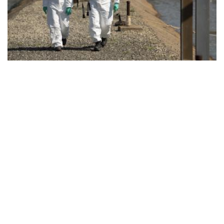
TOPSTORY
•
SAFETY
5 Wege, wie HSE-Manager nachhaltigere
Entscheidungen im Bereich PSA treffen können
Nachhaltige PSA: 5 Wege, wie HSE-Manager Transport,
Recycling und Materialwahl klimafreundlich optimieren
Newsletter & e-Ausgabe
Nachrichten, Trends und Hintergründe sowie die
neueste Ausgabe der GIT SICHERHEIT
Mit Ihrer Anmeldung stimmen Sie unseren
Datenschutz-