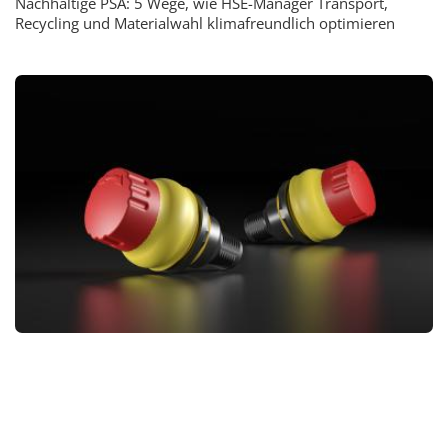
Nachhaltige PSA: 5 Wege, wie HSE-Manager Transport,
Recycling und Materialwahl klimafreundlich optimieren
TOPSTORY
•
SAFETY
Wie sich HMI-Systeme und Bedienelemente
hygienegerecht und normkonform auslegen lassen
Hygienic Design für HMI-Systeme: Normkonforme
Bedienelemente für sichere, keimfreie