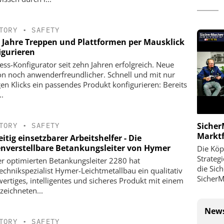
TORY
•
SAFETY
 Jahre Treppen und Plattformen per Mausklick
igurieren
ess-Konfigurator seit zehn Jahren erfolgreich. Neue
on noch anwenderfreundlicher. Schnell und mit nur
en Klicks ein passendes Produkt konfigurieren: Bereits
..
Sicher
TORY
•
SAFETY
Markt
eitig einsetzbarer Arbeitshelfer - Die
nverstellbare Betankungsleiter von Hymer
Die Köp
Strateg
er optimierten Betankungsleiter 2280 hat
die Sic
technikspezialist Hymer-Leichtmetallbau ein qualitativ
SicherM
ertiges, intelligentes und sicheres Produkt mit einem
zeichneten...
News
TORY
•
SAFETY