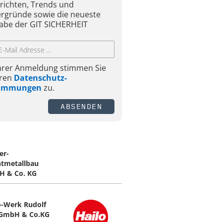
richten, Trends und
ergründe sowie die neueste
abe der GIT SICHERHEIT
Ihrer Anmeldung stimmen Sie
ren
Datenschutz-
timmungen
zu.
ABSENDEN
er-
htmetallbau
 & Co. KG
o-Werk Rudolf
GmbH & Co.KG