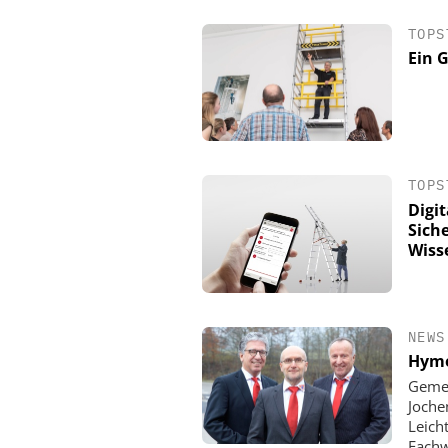
TOPS
Ein 
TOPS
Digit
Siche
Wiss
YOKOGAWA DEUTSCHLA
NIS2 & OT Security – was 
ist: Live Webinar am 19. 
NEWS
Hyme
Gemei
Joche
Leich
Fachw