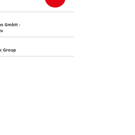
es GmbH -
iv
k Group