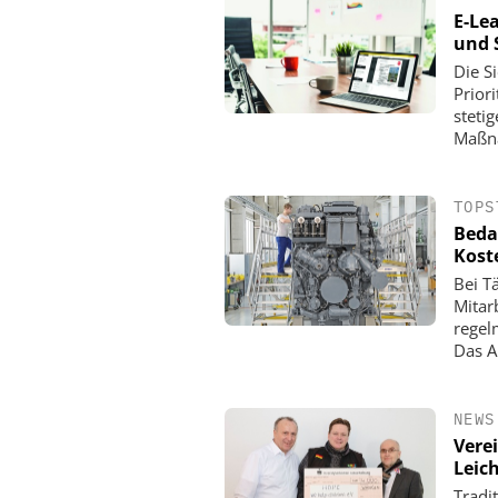
E-Le
und 
Die S
Prior
steti
Maßna
TOPS
Beda
Kost
Bei T
Mitar
regel
Das A
NEWS
Vere
Leic
Tradi