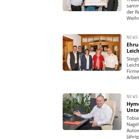
samme
der R
Weihn
NEWS
Ehru
Leic
Steig
Leich
Firme
Arbeit
NEWS
Hyme
Unte
Tobia
Nagel
Autom
Jährig