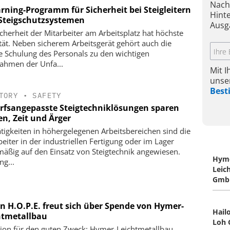
Nach
arning-Programm für Sicherheit bei Steigleitern
Hint
Steigschutzsystemen
Ausg
icherheit der Mitarbeiter am Arbeitsplatz hat höchste
ität. Neben sicherem Arbeitsgerät gehört auch die
ge Schulung des Personals zu den wichtigen
hmen der Unfa...
Mit 
unse
Bes
TORY
•
SAFETY
rfsangepasste Steigtechniklösungen sparen
en, Zeit und Ärger
ätigkeiten in höhergelegenen Arbeitsbereichen sind die
beiter in der industriellen Fertigung oder im Lager
mäßig auf den Einsatz von Steigtechnik angewiesen.
Hym
ng...
Leic
GmbH
in H.O.P.E. freut sich über Spende von Hymer-
Hail
htmetallbau
Loh 
tion für den guten Zweck: Hymer-Leichtmetallbau