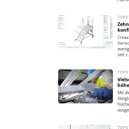
TOPS
Zehn
konf
Creax
Versi
wenig
seit z.
TOPS
Viels
höhe
Mit d
Steig
hochw
ausge
TOPS