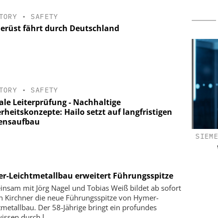
TORY
•
SAFETY
Gerüst fährt durch Deutschland
TORY
•
SAFETY
ale Leiterprüfung - Nachhaltige
rheitskonzepte: Hailo setzt auf langfristigen
ensaufbau
ND GMBH
DOM SICHERHEITSTECHNIK GMBH &
SIEME
CO. KG
jetzt zu tun
Mai, 11 Uhr
90 Jahre Dom Sicherheitstechnik:
Vom Schließzylinder zur vernetzten
r-Leichtmetallbau erweitert Führungsspitze
Zutrittslösung
nsam mit Jörg Nagel und Tobias Weiß bildet ab sofort
n Kirchner die neue Führungsspitze von Hymer-
tmetallbau. Der 58-Jährige bringt ein profundes
issen durch l...