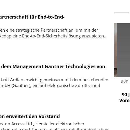
artnerschaft für End-to-End-
n eine strategische Partnerschaft an, um mit der
 Nedap eine End-to-End-Sicherheitslösung anzubieten.
t dem Management Gantner Technologies von
schaft Ardian erwirbt gemeinsam mit dem bestehenden
ASTRUCTURE
CIBORIUS SECURITY & SERVICE
DOM 
H (Gantner), ein auf elektronische Zutritts- und
SOLUTIONS BERLIN GMBH
d NIS2
20 Jahre Ciborius – 10 Jahre
90 J
Innovation und Entwicklung ohne
Vom S
Unterbrechung
on erweitert den Vorstand
axton Access Ltd., Hersteller elektronischer
ttskontrolle und Türsprechanlagen, mit ihrer deutschen