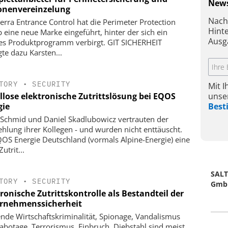
News
onenvereinzelung
Nach
erra Entrance Control hat die Perimeter Protection
Hint
 eine neue Marke eingeführt, hinter der sich ein
Ausg
es Produktprogramm verbirgt. GIT SICHERHEIT
gte dazu Karsten...
TORY
•
SECURITY
Mit 
unse
llose elektronische Zutrittslösung bei EQOS
Bes
gie
a Schmid und Daniel Skadlubowicz vertrauten der
hlung ihrer Kollegen - und wurden nicht enttäuscht.
QOS Energie Deutschland (vormals Alpine-Energie) eine
utrit...
SALT
TORY
•
SECURITY
Gmb
ronische Zutrittskontrolle als Bestandteil der
rnehmenssicherheit
ende Wirtschaftskriminalität, Spionage, Vandalismus
abotage, Terrorismus, Einbruch, Diebstahl sind meist