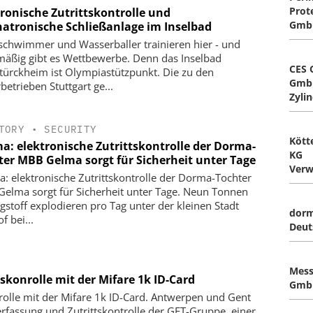
Prot
tronische Zutrittskontrolle und
Gmb
atronische Schließanlage im Inselbad
schwimmer und Wasserballer trainieren hier - und
mäßig gibt es Wettbewerbe. Denn das Inselbad
CES 
türckheim ist Olympiastützpunkt. Die zu den
Gmb
betrieben Stuttgart ge...
Zyli
TORY
•
SECURITY
Kött
a: elektronische Zutrittskontrolle der Dorma-
KG
ter MBB Gelma sorgt für Sicherheit unter Tage
Verw
: elektronische Zutrittskontrolle der Dorma-Tochter
elma sorgt für Sicherheit unter Tage. Neun Tonnen
gstoff explodieren pro Tag unter der kleinen Stadt
dor
f bei...
Deut
Mess
tskonrolle mit der Mifare 1k ID-Card
Gmb
nrolle mit der Mifare 1k ID-Card. Antwerpen und Gent
erfassung und Zutrittskontrolle der GET-Gruppe, einer