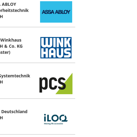
A ABLOY
erheitstechnik
H
 Winkhaus
 & Co. KG
ster)
Systemtechnik
H
 Deutschland
H