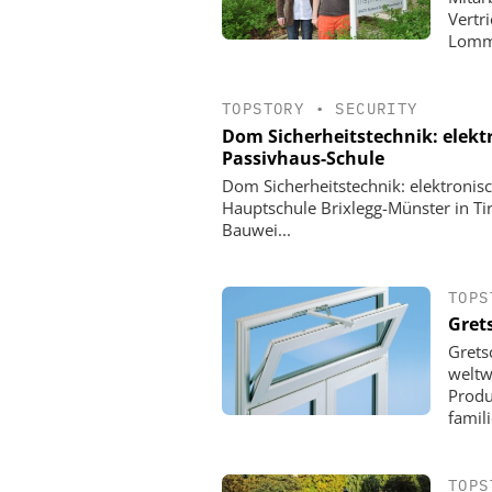
Vertr
Lomma
TOPSTORY
•
SECURITY
Dom Sicherheitstechnik: elektr
Passivhaus-Schule
Dom Sicherheitstechnik: elektronisch
Hauptschule Brixlegg-Münster in Tiro
Bauwei...
TOPS
Gret
Grets
weltw
Produ
famili
TOPS