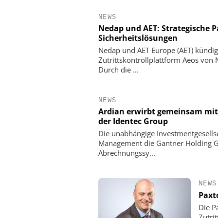
NEWS
Nedap und AET: Strategische P
Sicherheitslösungen
Nedap und AET Europe (AET) kündige
Zutrittskontrollplattform Aeos von
Durch die ...
NEWS
Ardian erwirbt gemeinsam mi
der Identec Group
Die unabhängige Investmentgesell
SIEMENS AG SMART INFR
Management die Gantner Holding Gmb
Webinar: KRITIS un
Abrechnungssy...
NEWS
Paxt
Die P
Zutri