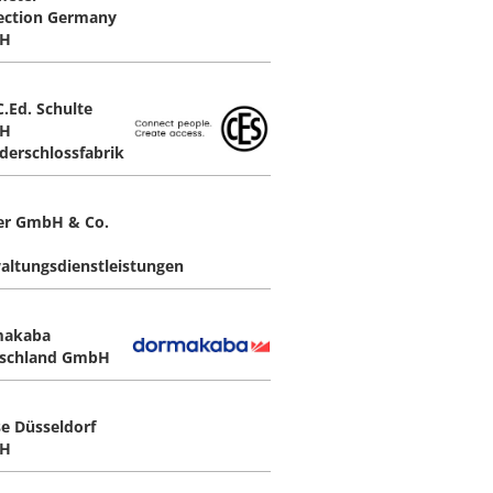
ection Germany
H
C.Ed. Schulte
H
nderschlossfabrik
er GmbH & Co.
altungsdienstleistungen
makaba
schland GmbH
e Düsseldorf
H