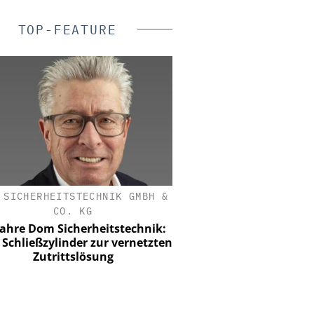
TOP-FEATURE
SICHERHEITSTECHNIK GMBH &
YOKOGAWA DEUTSCHLA
CO. KG
NIS2 & OT Security – was 
ist: Live Webinar am 19.
ahre Dom Sicherheitstechnik:
chließzylinder zur vernetzten
Zutrittslösung