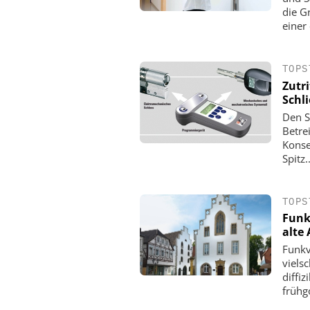
die G
einer 
TOPS
Zutr
Schl
Den S
Betre
Konse
Spitz..
TOPS
Funkv
alte 
Funkv
viels
diffi
frühgo