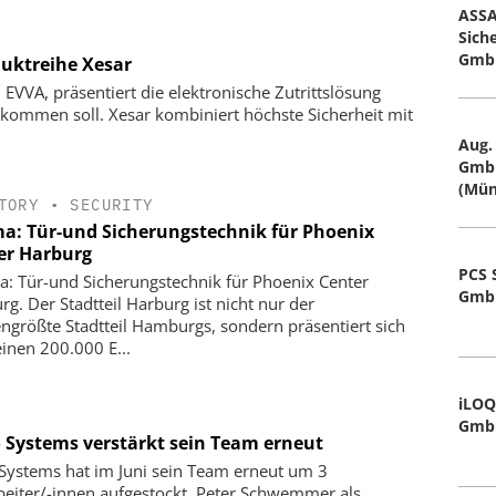
ASS
Sich
Gmb
duktreihe Xesar
EVVA, präsentiert die elektronische Zutrittslösung
 kommen soll. Xesar kombiniert höchste Sicherheit mit
Aug.
GmbH
(Mün
TORY
•
SECURITY
a: Tür-und Sicherungstechnik für Phoenix
er Harburg
PCS 
: Tür-und Sicherungstechnik für Phoenix Center
Gmb
rg. Der Stadtteil Harburg ist nicht nur der
engrößte Stadtteil Hamburgs, sondern präsentiert sich
einen 200.000 E...
iLOQ
Gmb
o Systems verstärkt sein Team erneut
 Systems hat im Juni sein Team erneut um 3
beiter/-innen aufgestockt. Peter Schwemmer als