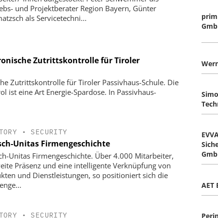
iebs- und Projektberater Region Bayern, Günter
prim
tzsch als Servicetechni...
Gmb
onische Zutrittskontrolle für Tiroler
Wern
e Zutrittskontrolle für Tiroler Passivhaus-Schule. Die
l ist eine Art Energie-Spardose. In Passivhaus-
Simo
Tech
TORY
•
SECURITY
EVV
sch-Unitas Firmengeschichte
Sich
Gmb
ch-Unitas Firmengeschichte. Über 4.000 Mitarbeiter,
eite Präsenz und eine intelligente Verknüpfung von
kten und Dienstleistungen, so positioniert sich die
enge...
AET 
TORY
•
SECURITY
Peri