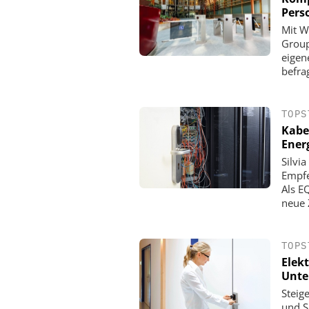
Pers
Mit W
Group
eigen
befra
TOPS
Kabe
Ener
Silvi
Empfe
Als E
neue Z
TOPS
Elekt
Unte
Steig
und S