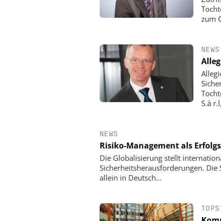
Tocht
zum C
NEWS
Alle
Alleg
Siche
Tocht
S.à r.
NEWS
Risiko-Management als Erfolgs
Die Globalisierung stellt internati
Sicherheitsherausforderungen. Die 
allein in Deutsch...
TOPS
Komp