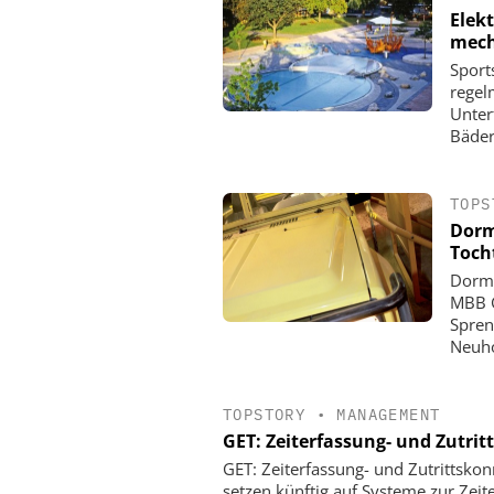
Elek
mech
Sport
regel
Unter
Bäder
TOPS
Dorm
Toch
Dorma
MBB G
Spren
Neuho
TOPSTORY
•
MANAGEMENT
GET: Zeiterfassung- und Zutrit
GET: Zeiterfassung- und Zutrittsko
setzen künftig auf Systeme zur Zeit