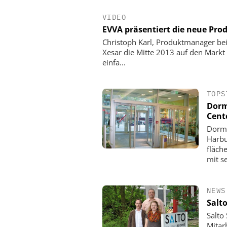
VIDEO
EVVA präsentiert die neue Pro
Christoph Karl, Produktmanager bei 
Xesar die Mitte 2013 auf den Markt
einfa...
TOPS
Dorm
Cent
Dorma
Harbu
fläch
mit s
NEWS
Salt
Salto
Mitar