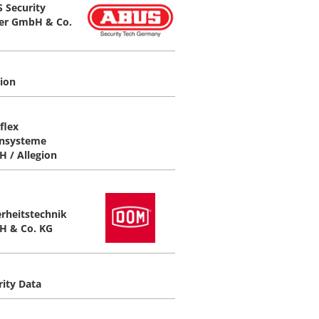
 Security
er GmbH & Co.
gion
flex
nsysteme
 / Allegion
erheitstechnik
 & Co. KG
rity Data