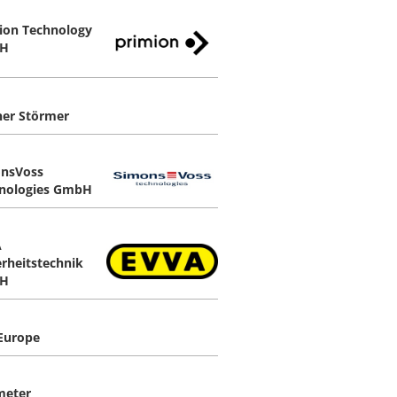
ion Technology
H
er Störmer
nsVoss
nologies GmbH
A
erheitstechnik
H
Europe
meter