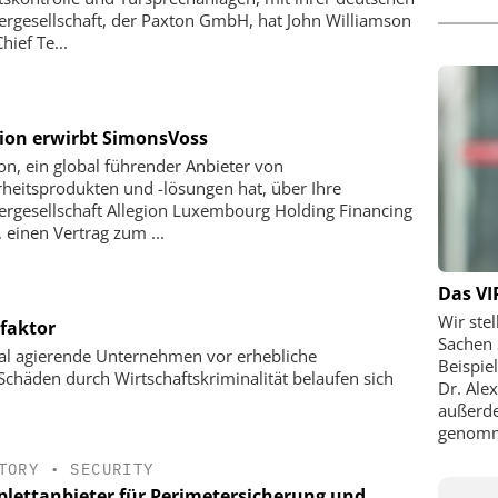
ergesellschaft, der Paxton GmbH, hat John Williamson
hief Te...
gion erwirbt SimonsVoss
ion, ein global führender Anbieter von
rheitsprodukten und -lösungen hat, über Ihre
ergesellschaft Allegion Luxembourg Holding Financing
l, einen Vertrag zum ...
Das VI
Wir ste
faktor
Sachen 
onal agierende Unternehmen vor erhebliche
Beispie
Schäden durch Wirtschaftskriminalität belaufen sich
Dr. Alex
außerde
genomm
TORY
•
SECURITY
lettanbieter für Perimetersicherung und