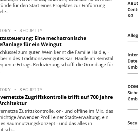
ABUS
ründe für den Start eines Projektes zur Einführung
Cent
ele...
KG
TORY
•
SECURITY
Alle
ittssteuerung: Eine mechatronische
ießanlage für ein Weingut
chlüssel zum guten Wein kennt die Familie Haidle, ­
Inter
iberin des Traditionswein­gutes Karl Haidle im Remstal:
Date
quente Ertrags-Reduzierung schafft die Grundlage für
GmbH
.
DOM
TORY
•
SECURITY
Sich
ernetzte Zugriffskontrolle trifft auf 700 Jahre
GmbH
Architektur
ernetzte Zutrittskontrolle, on- und offline im Mix, das
chichtige Anwender-Profil einer Stadtverwaltung, ein
Secu
ziles Raumnutzungskonzept - und das alles in
tisch...