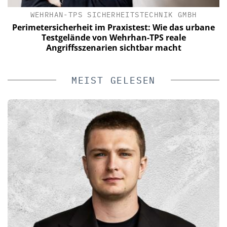
HERHEITSTECHNIK GMBH
ASSA ABLOY SICHER
m Praxistest: Wie das urbane
Schließtechnik im Wandel
on Wehrhan-TPS reale
setzt au
rien sichtbar macht
MEIST GELESEN