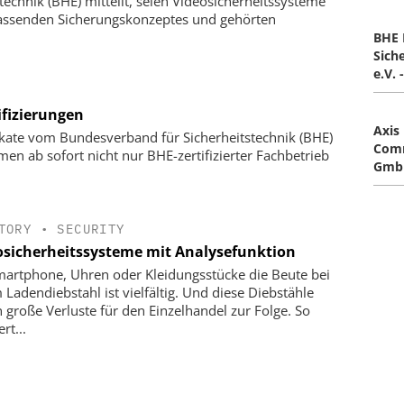
echnik (BHE) mitteilt, seien Videosicherheitssysteme
mfassenden Sicherungskonzeptes und gehörten
BHE 
Sich
e.V. 
ifizierungen
Axis
fikate vom Bundesverband für Sicherheitstechnik (BHE)
Comm
men ab sofort nicht nur BHE-zertifizierter Fachbetrieb
Gmb
TORY
•
SECURITY
osicherheitssysteme mit Analysefunktion
artphone, Uhren oder Kleidungsstücke die Beute bei
 Ladendiebstahl ist vielfältig. Und diese Diebstähle
 große Verluste für den Einzelhandel zur Folge. So
ert...