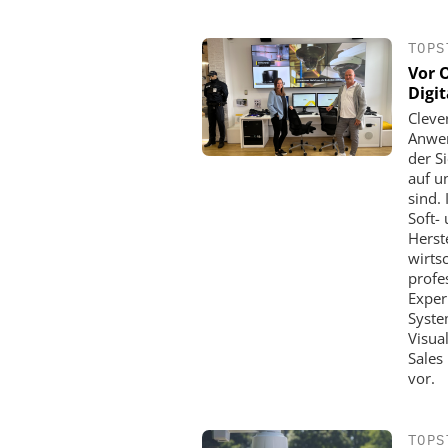
TOPS
Vor O
Digit
Cleve
Anwen
der S
auf u
sind.
Soft-
Herst
wirts
profe
Exper
System
Visua
Sales
vor.
TOPS