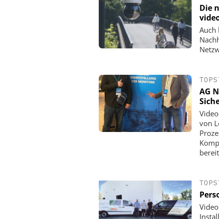
Die n
vide
Auch 
Nachh
Netzw
TOPS
AG N
Sich
Video
von L
Proze
Kompo
berei
TOPS
Pers
Video
Insta