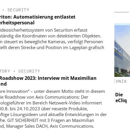
•
SECURITY
riton: Automatisierung entlastet
erheitspersonal
ideosicherheitssystem von Securiton erfasst
ständig die Koordinaten von detektierten Objekten.
 steuert es bewegliche Kameras, verfolgt Personen
tellt deren Strecke und Position im Lageplan grafisch
TORY
•
SECURITY
 Roadshow 2023: Interview mit Maximilian
UROPE
ASSA ABLOY SICHERHEITSTECHNIK
SEM
and
GMBH
er Logistik:
Wi
ore Innovation“ – unter diesem Motto steht in diesem
cherheit,
Schließtechnik im Wandel: Die
die Roadshow von Axis Communications: Der
ävention neu
Video
Merkur Spiel-Arena setzt auf eCliq
ologieführer im Bereich Netzwerk-Video informiert
0.8. bis 24.10.2023 über neueste Produkte,
ftige Lösungsideen und aktuelle Entwicklungen in der
he. GIT SICHERHEIT mit 3 Fragen an Maximilian
nd, Manager Sales DACH, Axis Communications.