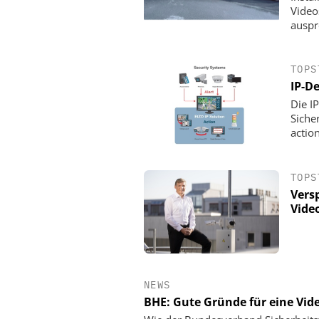
Video
auspr
TOPS
IP-D
Die I
Siche
actio
TOPS
Vers
Video
NEWS
BHE: Gute Gründe für eine Vi