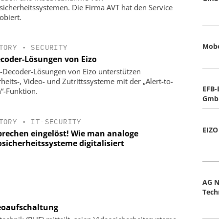
sicherheitssystemen. Die Firma AVT hat den Service
obiert.
Mobo
TORY
•
SECURITY
ecoder-Lösungen von Eizo
P-Decoder-Lösungen von Eizo unterstützen
rheits-, Video- und Zutrittssysteme mit der „Alert-to-
EFB-
n“-Funktion.
Gmb
TORY
•
IT-SECURITY
EIZO
prechen eingelöst! Wie man analoge
sicherheitssysteme digitalisiert
AG 
Tech
deoaufschaltung