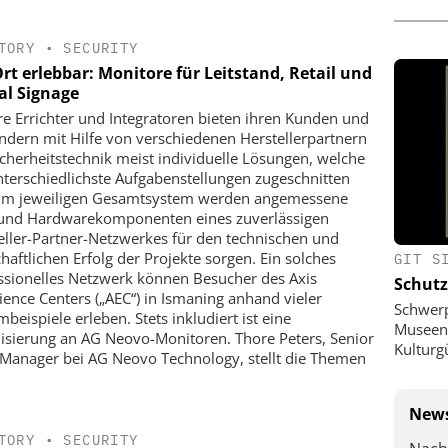
TORY
•
SECURITY
rt erlebbar: Monitore für Leitstand, Retail und
al Signage
re Errichter und Integratoren bieten ihren Kunden und
dern mit Hilfe von verschiedenen Herstellerpartnern
icherheitstechnik meist individuelle Lösungen, welche
nterschiedlichste Aufgabenstellungen zugeschnitten
 Im jeweiligen Gesamtsystem werden angemessene
 und Hardwarekomponenten eines zuverlässigen
eller-Partner-Netzwerkes für den technischen und
chaftlichen Erfolg der Projekte sorgen. Ein solches
GIT S
ssionelles Netzwerk können Besucher des Axis
Schutz
ience Centers („AEC“) in Ismaning anhand vieler
Schwer
beispiele erleben. Stets inkludiert ist eine
Museen,
lisierung an AG Neovo-Monitoren. Thore Peters, Senior
Kulturg
 Manager bei AG Neovo Technology, stellt die Themen
News
TORY
•
SECURITY