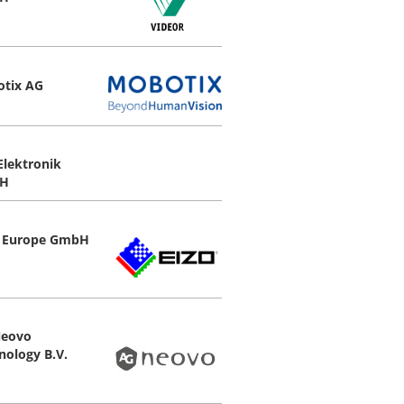
tix AG
Elektronik
H
 Europe GmbH
Neovo
nology B.V.