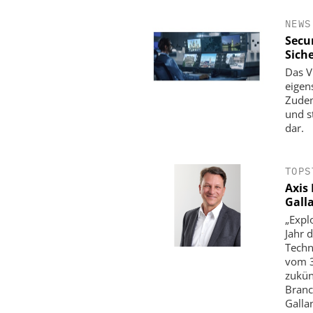
NEWS
Secu
Sich
Das V
eigen
Zudem
und s
dar.
TOPS
Axis
HANWHA VISION E
Gall
KI-Videoüberwachung in d
„Expl
Wie Hanwha Vision Si
Jahr 
Effizienz und Verlustpr
Techn
definiert
vom 3
zukün
Branc
Galla