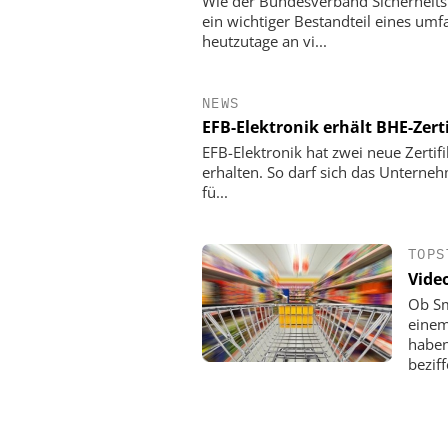
Wie der Bundesverband Sicherheitst
ein wichtiger Bestandteil eines u
heutzutage an vi...
NEWS
EFB-Elektronik erhält BHE-Zert
EFB-Elektronik hat zwei neue Zerti
erhalten. So darf sich das Unterneh
fü...
TOPS
Vide
Ob Sm
einem
haben
beziff