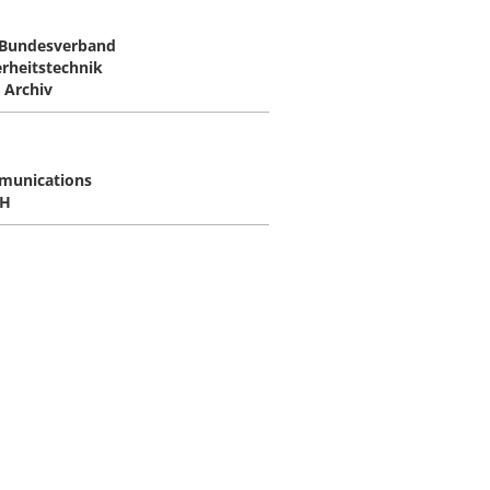
Bundesverband
erheitstechnik
- Archiv
unications
H