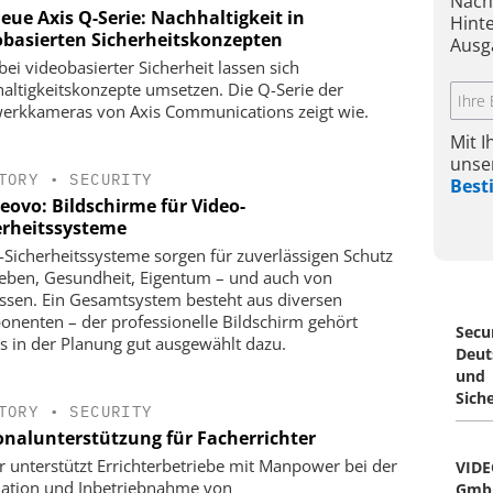
Nach
eue Axis Q-Serie: Nachhaltigkeit in
Hint
obasierten Sicherheitskonzepten
Ausg
bei videobasierter Sicherheit lassen sich
altigkeitskonzepte umsetzen. Die Q-Serie der
erkkameras von Axis Communications zeigt wie.
Mit 
unse
TORY
•
SECURITY
Bes
eovo: Bildschirme für Video-
erheitssysteme
-Sicherheitssysteme sorgen für zuverlässigen Schutz
eben, Gesundheit, Eigentum – und auch von
ssen. Ein Gesamtsystem besteht aus diversen
nenten – der professionelle Bildschirm gehört
Secu
ts in der Planung gut ausgewählt dazu.
Deut
und
Sich
TORY
•
SECURITY
onalunterstützung für Facherrichter
r unterstützt Errichter­betriebe mit Manpower bei der
VIDE
llation und Inbetriebnahme von
Gmb