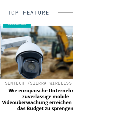
TOP-FEATURE
TECH /SIERRA WIRELESS S.A.
SIEMENS AG SMART INF
e europäische Unternehmen
Webinar: KRITIS u
zuverlässige mobile
überwachung erreichen – ohne
das Budget zu sprengen