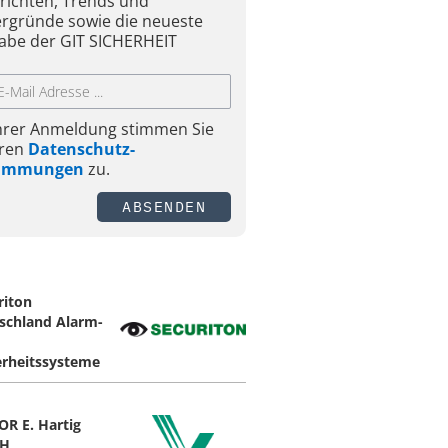
richten, Trends und
ergründe sowie die neueste
abe der GIT SICHERHEIT
Ihrer Anmeldung stimmen Sie
ren
Datenschutz-
timmungen
zu.
ABSENDEN
riton
schland Alarm-
erheitssysteme
OR E. Hartig
H