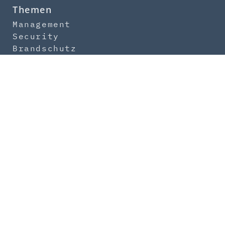
Themen
Management
Security
Brandschutz
IT-Security
Safety
Newsletter
Abo
Kontakt
Über uns
Mediadaten
Impressum
Datenschutz
AGB
Produktsicherheit