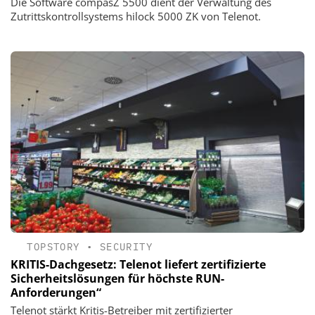
Die Software compasZ 5500 dient der Verwaltung des
Zutrittskontrollsystems hilock 5000 ZK von Telenot.
TOPSTORY
•
SECURITY
KRITIS-Dachgesetz: Telenot liefert zertifizierte
Sicherheitslösungen für höchste RUN-
Anforderungen“
Telenot stärkt Kritis-Betreiber mit zertifizierter