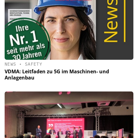
NEWS
•
SAFETY
VDMA: Leitfaden zu 5G im Maschinen- und
Anlagenbau